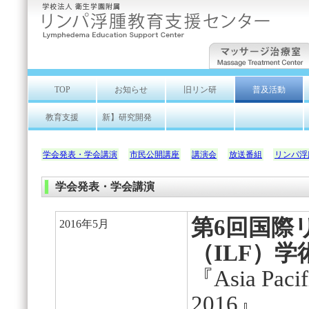
TOP
お知らせ
旧リン研
普及活動
教育支援
新】研究開発
学会発表・学会講演
市民公開講座
講演会
放送番組
リンパ浮
学会発表・学会講演
第6回国際
2016年5月
（ILF）
『Asia Pacif
2016』