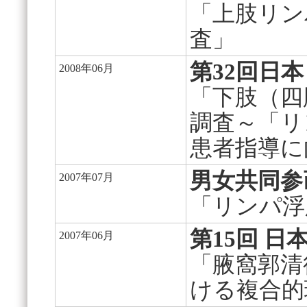
「上肢リン
査」
第32回日
2008年06月
「下肢（四
調査～「リ
患者指導に
男女共同参
2007年07月
「リンパ浮
第15回 
2007年06月
「腋窩郭清
ける複合的