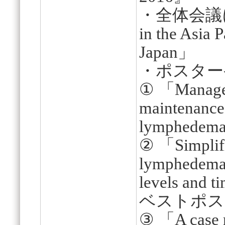
・全体会議に
in the Asia
Japan」
・ポスター
① 「Managem
maintenance 
lymphedema
② 「Simplifi
lymphedema:
levels and t
ベストポス
③ 「A case r