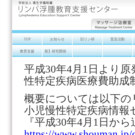
TOP
お知らせ
旧リン研
普及活動
教育支援
新】研究開発
平成30年4月1日より
性特定疾病医療費助成
概要については以下の
小児慢性特定疾病情報
『平成30年4月1日か
https://www.shouman.jp/